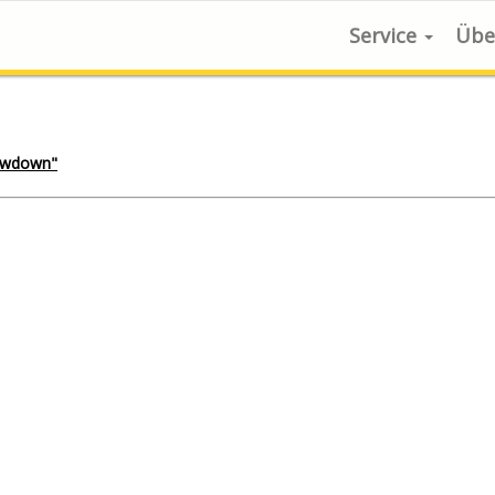
Service
Übe
howdown"
Charts
Kitco