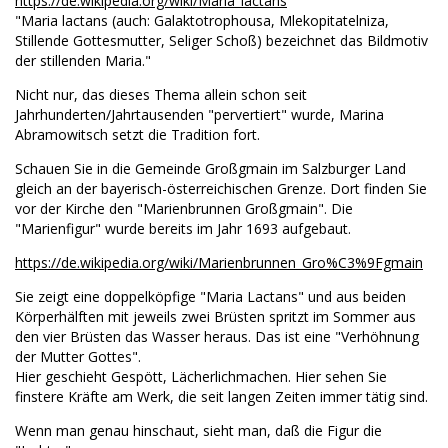
https://de.wikipedia.org/wiki/Maria_lactans
"Maria lactans (auch: Galaktotrophousa, Mlekopitatelniza,
Stillende Gottesmutter, Seliger Schoß) bezeichnet das Bildmotiv
der stillenden Maria."
Nicht nur, das dieses Thema allein schon seit
Jahrhunderten/Jahrtausenden "pervertiert" wurde, Marina
Abramowitsch setzt die Tradition fort.
Schauen Sie in die Gemeinde Großgmain im Salzburger Land
gleich an der bayerisch-österreichischen Grenze. Dort finden Sie
vor der Kirche den "Marienbrunnen Großgmain". Die
"Marienfigur" wurde bereits im Jahr 1693 aufgebaut.
https://de.wikipedia.org/wiki/Marienbrunnen_Gro%C3%9Fgmain
Sie zeigt eine doppelköpfige "Maria Lactans" und aus beiden
Körperhälften mit jeweils zwei Brüsten spritzt im Sommer aus
den vier Brüsten das Wasser heraus. Das ist eine "Verhöhnung
der Mutter Gottes".
Hier geschieht Gespött, Lächerlichmachen. Hier sehen Sie
finstere Kräfte am Werk, die seit langen Zeiten immer tätig sind.
Wenn man genau hinschaut, sieht man, daß die Figur die