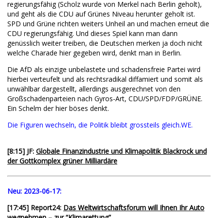
regierungsfähig (Scholz wurde von Merkel nach Berlin geholt),
und geht als die CDU auf Grünes Niveau herunter geholt ist.
SPD und Grüne richten weiters Unheil an und machen erneut die
CDU regierungsfähig. Und dieses Spiel kann man dann
genüsslich weiter treiben, die Deutschen merken ja doch nicht
welche Charade hier gegeben wird, denkt man in Berlin.
Die AfD als einzige unbelastete und schadensfreie Partei wird
hierbei verteufelt und als rechtsradikal diffamiert und somit als
unwählbar dargestellt, allerdings ausgerechnet von den
Großschadenparteien nach Gyros-Art, CDU/SPD/FDP/GRÜNE.
Ein Schelm der hier böses denkt.
Die Figuren wechseln, die Politik bleibt grossteils gleich.WE.
[8:15] JF:
Globale Finanzindustrie und Klimapolitik Blackrock und
der Gottkomplex grüner Milliardäre
Neu:
2023-06-17:
[17:45] Report24:
Das Weltwirtschaftsforum will Ihnen Ihr Auto
wegnehmen – zur “Klimarettung”