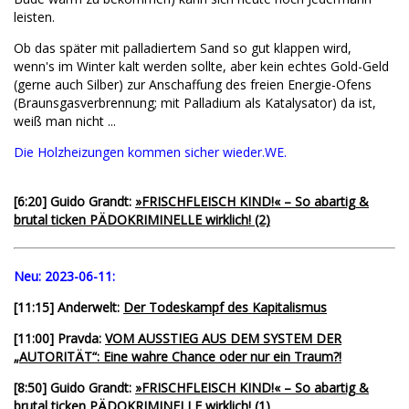
leisten.
Ob das später mit palladiertem Sand so gut klappen wird,
wenn's im Winter kalt werden sollte, aber kein echtes Gold-Geld
(gerne auch Silber) zur Anschaffung des freien Energie-Ofens
(Braunsgasverbrennung; mit Palladium als Katalysator) da ist,
weiß man nicht ...
Die Holzheizungen kommen sicher wieder.WE.
[6:20] Guido Grandt:
»FRISCHFLEISCH KIND!« – So abartig &
brutal ticken PÄDOKRIMINELLE wirklich! (2)
Neu:
2023-06-11:
[11:15] Anderwelt:
Der Todeskampf des Kapitalismus
[11:00] Pravda:
VOM AUSSTIEG AUS DEM SYSTEM DER
„AUTORITÄT“: Eine wahre Chance oder nur ein Traum?!
[8:50] Guido Grandt:
»FRISCHFLEISCH KIND!« – So abartig &
brutal ticken PÄDOKRIMINELLE wirklich! (1)