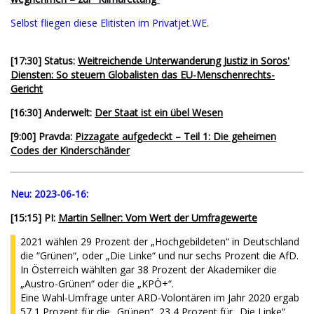
Selbst fliegen diese Elitisten im Privatjet.WE.
[17:30] Status:
Weitreichende Unterwanderung Justiz in Soros'
Diensten: So steuern Globalisten das EU-Menschenrechts-
Gericht
[16:30] Anderwelt:
Der Staat ist ein übel Wesen
[9:00] Pravda:
Pizzagate aufgedeckt – Teil 1: Die geheimen
Codes der Kinderschänder
Neu:
2023-06-16:
[15:15] PI:
Martin Sellner: Vom Wert der Umfragewerte
2021 wählen 29 Prozent der „Hochgebildeten“ in Deutschland
die “Grünen“, oder „Die Linke“ und nur sechs Prozent die AfD.
In Österreich wählten gar 38 Prozent der Akademiker die
„Austro-Grünen“ oder die „KPÖ+“.
Eine Wahl-Umfrage unter ARD-Volontären im Jahr 2020 ergab
57,1 Prozent für die „Grünen“, 23,4 Prozent für „Die Linke“