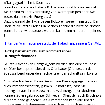
Wikungsgrad 1: 1 mit Storm .......
Ja und es stimmt auch das z.B. Frankreich und Norwegen viel
weiter sind mit der Verbreitung von Wärmepumpen aber was
kostet da die elektr. Energie .....?
Dazu passend der Hype gegen Holzöfen wegen Feinstaub. Der
Ofen ist die letzte Freiheit in Sachen Energie die nicht so einfach
kontrolliert bzw. besteuert werden kann denn nur darum geht es
!!!
Hinter der Wärmepumpe steckt der Habeck mit seinem Clan.WE.
[16:30] Der Silberfuchs zum Kommentar des
Heizungsfachmannes
Geübte Altleser von Hartgeld_com werden sich erinnern, dass
ich öfter behauptet habe, dass Ofenbauer (Ofensetzer) der
Schlüsselberuf unter den Fachberufen der Zukunft sein könnte.
Also liebe Neuleser: Bevor Sie sich ein Dieselaggregat für was
auch immer beschaffen, gucken Sie mal bitte, dass Sie
Rauchgase aus Ihren Häusern und Wohnungen gut abführen
können. So ein gebrauchter Schweden-Ofen, der auch Bruchholz
aus dem nahe gelegenen Wald verbrennen kann (nur um die
Bude warm zu bekommen) kann sich heute noch Jedermann