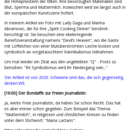
die Hohepriesterin der Eliten. Ihre bevorzugten Materialien sind
Blut, Sperma und Muttermilch. Inzwischen wird sie längst auch in
der europäischen Kunstszene hofiert.
In meinem Artikel ein Foto mit Lady Gaga und Marina
Abramovic, die für ihre „Spirit Cooking Dinner“ berühmt-
berüchtigt ist. Sie besuchen eine ekelerregende
Benefizveranstaltung namens “Devil’s Heaven”, wo die Gäste
mit Löffelchen von einer blutüberströmten Leiche kosten und
symbolisch an vorgetäuschtem Kannibalismus teilnahmen.
Um mal wieder ein Zitat aus den ungeliebten "Q" - Posts zu
bemühen: "Ihr Symbolismus wird ihr Niedergang sein..."
Der Artikel ist von 2020. Schweine sind das, die sich gegenseitig
decken.WE.
[16:00] Der Bondaffe zur Freien Journalistin:
Ja, werte Freie Journalistin, da haben Sie schon Recht. Das hat
es aber immer schon gegeben. Zum Beispiel das Thema
"Muttermilch", in religiösen und christlichen Kreisen zu finden
unter dem Stichwort: "Maria Lactans".