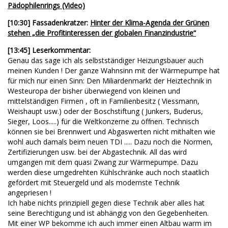
Pädophilenrings (Video)
[10:30] Fassadenkratzer:
Hinter der Klima-Agenda der Grünen
stehen „die Profitinteressen der globalen Finanzindustrie“
[13:45] Leserkommentar:
Genau das sage ich als selbstständiger Heizungsbauer auch
meinen Kunden ! Der ganze Wahnsinn mit der Wärmepumpe hat
für mich nur einen Sinn: Den Miliardenmarkt der Heiztechnik in
Westeuropa der bisher überwiegend von kleinen und
mittelständigen Firmen , oft in Familienbesitz ( Viessmann,
Weishaupt usw.) oder der Boschstiftung ( Junkers, Buderus,
Sieger, Loos.....) für die Weltkonzerne zu öffnen. Technisch
können sie bei Brennwert und Abgaswerten nicht mithalten wie
wohl auch damals beim neuen TDI ..... Dazu noch die Normen,
Zertifizierungen usw. bei der Abgastechnik. All das wird
umgangen mit dem quasi Zwang zur Wärmepumpe. Dazu
werden diese umgedrehten Kühlschränke auch noch staatlich
gefördert mit Steuergeld und als modernste Technik
angepriesen !
Ich habe nichts prinzipiell gegen diese Technik aber alles hat
seine Berechtigung und ist abhängig von den Gegebenheiten.
Mit einer WP bekomme ich auch immer einen Altbau warm im