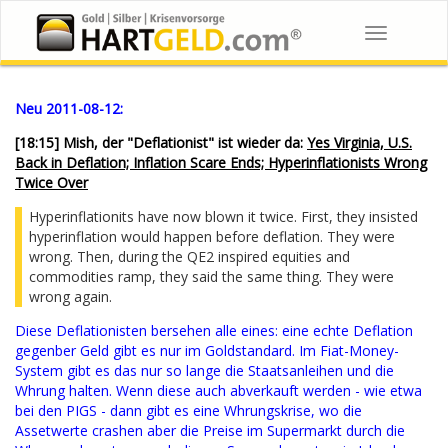
Toggle
navigation
Neu 2011-08-12:
[18:15] Mish, der "Deflationist" ist wieder da:
Yes Virginia, U.S.
Back in Deflation; Inflation Scare Ends; Hyperinflationists Wrong
Twice Over
Hyperinflationits have now blown it twice. First, they insisted
hyperinflation would happen before deflation. They were
wrong. Then, during the QE2 inspired equities and
commodities ramp, they said the same thing. They were
wrong again.
Diese Deflationisten bersehen alle eines: eine echte Deflation
gegenber Geld gibt es nur im Goldstandard. Im Fiat-Money-
System gibt es das nur so lange die Staatsanleihen und die
Whrung halten. Wenn diese auch abverkauft werden - wie etwa
bei den PIGS - dann gibt es eine Whrungskrise, wo die
Assetwerte crashen aber die Preise im Supermarkt durch die