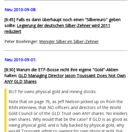
Neu 2010-09-08:
[6:45] Falls es dann überhaupt noch einen "Silbereuro" geben
sollte:
Legierung der deutschen Silber-Zehner wird 2011
reduziert
Peter Boehringer:
Weniger Silber im Silber-Zehner
Neu 2010-09-01:
[8:30] Warum die ETF-Bosse nicht ihre eigene "Gold"-Aktien
halten:
GLD Managing Director Jason Toussaint Does Not Own
ANY GLD Shares
BUT he owns physical gold and mining stocks.
Note that on page 76, as Jeff Nielson picked up on from the
BNN interview, that NO officers and directors of the World
Gold Council or of the GLD Trust own ANY shares. No insiders
own shares. Why would that be the case? If GLD is as good as
owing physical gold, and is fully backed by physical gold, why
would Toussaint admit to owning his own physical gold, but