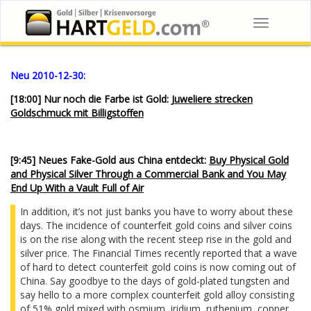
Toggle
navigation
Neu 2010-12-30:
[18:00] Nur noch die Farbe ist Gold:
Juweliere strecken
Goldschmuck mit Billigstoffen
[9:45] Neues Fake-Gold aus China entdeckt:
Buy Physical Gold
and Physical Silver Through a Commercial Bank and You May
End Up With a Vault Full of Air
In addition, it’s not just banks you have to worry about these
days. The incidence of counterfeit gold coins and silver coins
is on the rise along with the recent steep rise in the gold and
silver price. The Financial Times recently reported that a wave
of hard to detect counterfeit gold coins is now coming out of
China. Say goodbye to the days of gold-plated tungsten and
say hello to a more complex counterfeit gold alloy consisting
of 51% gold mixed with osmium, iridium, ruthenium, copper,