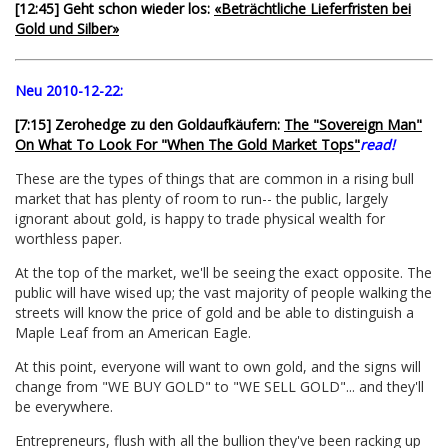
[12:45] Geht schon wieder los:
«Beträchtliche Lieferfristen bei
Gold und Silber»
Neu 2010-12-22:
[7:15] Zerohedge zu den Goldaufkäufern:
The "Sovereign Man"
On What To Look For "When The Gold Market Tops"
read!
These are the types of things that are common in a rising bull
market that has plenty of room to run-- the public, largely
ignorant about gold, is happy to trade physical wealth for
worthless paper.
At the top of the market, we'll be seeing the exact opposite. The
public will have wised up; the vast majority of people walking the
streets will know the price of gold and be able to distinguish a
Maple Leaf from an American Eagle.
At this point, everyone will want to own gold, and the signs will
change from "WE BUY GOLD" to "WE SELL GOLD"... and they'll
be everywhere.
Entrepreneurs, flush with all the bullion they've been racking up