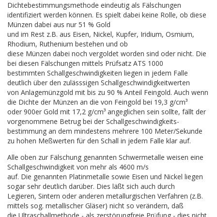
Dichtebestimmungsmethode eindeutig als Fälschungen
identifiziert werden können. Es spielt dabei keine Rolle, ob diese
Münzen dabei aus nur 51 % Gold
und im Rest z.B. aus Eisen, Nickel, Kupfer, Iridium, Osmium,
Rhodium, Ruthenium bestehen und ob
diese Münzen dabei noch vergoldet worden sind oder nicht. Die
bei diesen Fälschungen mittels Prüfsatz ATS 1000
bestimmten Schallgeschwindigkeiten liegen in jedem Falle
deutlich über den zulässsigen Schallgeschwindigkeitwerten
von Anlagemünzgold mit bis zu 90 % Anteil Feingold. Auch wenn
die Dichte der Münzen an die von Feingold bei 19,3 g/cm³
oder 900er Gold mit 17,2 g/cm³ angeglichen sein sollte, fällt der
vorgenommene Betrug bei der Schallgeschwindigkeits-
bestimmung an dem mindestens mehrere 100 Meter/Sekunde
zu hohen Meßwerten für den Schall in jedem Falle klar auf.
Alle oben zur Fälschung genannten Schwermetalle weisen eine
Schallgeschwindigkeit von mehr als 4600 m/s
auf. Die genannten Platinmetalle sowie Eisen und Nickel liegen
sogar sehr deutlich darüber. Dies läßt sich auch durch
Legieren, Sintern oder anderen metallurgischen Verfahren (z.B.
mittels sog. metallischer Gläser) nicht so verändern, daß
die Ultraschallmethode - als zerstörungfreie Prüfung - dies nicht