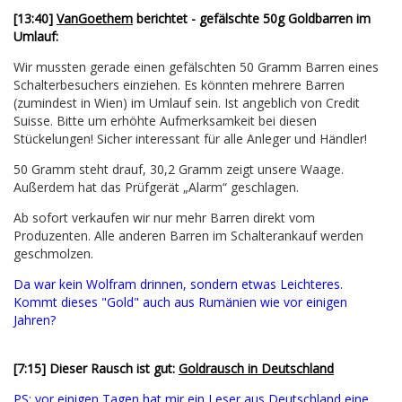
[13:40]
VanGoethem
berichtet - gefälschte 50g Goldbarren im
Umlauf:
Wir mussten gerade einen gefälschten 50 Gramm Barren eines
Schalterbesuchers einziehen. Es könnten mehrere Barren
(zumindest in Wien) im Umlauf sein. Ist angeblich von Credit
Suisse. Bitte um erhöhte Aufmerksamkeit bei diesen
Stückelungen! Sicher interessant für alle Anleger und Händler!
50 Gramm steht drauf, 30,2 Gramm zeigt unsere Waage.
Außerdem hat das Prüfgerät „Alarm“ geschlagen.
Ab sofort verkaufen wir nur mehr Barren direkt vom
Produzenten. Alle anderen Barren im Schalterankauf werden
geschmolzen.
Da war kein Wolfram drinnen, sondern etwas Leichteres.
Kommt dieses "Gold" auch aus Rumänien wie vor einigen
Jahren?
[7:15] Dieser Rausch ist gut:
Goldrausch in Deutschland
PS: vor einigen Tagen hat mir ein Leser aus Deutschland eine