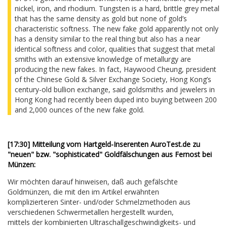
nickel, iron, and rhodium. Tungsten is a hard, brittle grey metal
that has the same density as gold but none of gold’s
characteristic softness. The new fake gold apparently not only
has a density similar to the real thing but also has a near
identical softness and color, qualities that suggest that metal
smiths with an extensive knowledge of metallurgy are
producing the new fakes. In fact, Haywood Cheung, president
of the Chinese Gold & Silver Exchange Society, Hong Kong’s
century-old bullion exchange, said goldsmiths and jewelers in
Hong Kong had recently been duped into buying between 200
and 2,000 ounces of the new fake gold.
[17:30] Mitteilung vom Hartgeld-Inserenten AuroTest.de zu
"neuen" bzw. "sophisticated" Goldfälschungen aus Fernost bei
Münzen:
Wir möchten darauf hinweisen, daß auch gefälschte
Goldmünzen, die mit den im Artikel erwähnten
komplizierteren Sinter- und/oder Schmelzmethoden aus
verschiedenen Schwermetallen hergestellt wurden,
mittels der kombinierten Ultraschallgeschwindigkeits- und