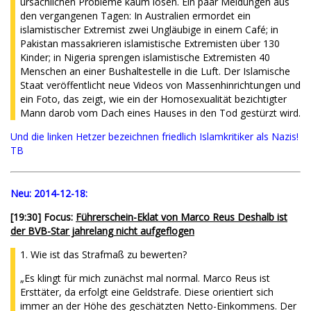
ursächlichen Probleme kaum lösen. Ein paar Meldungen aus
den vergangenen Tagen: In Australien ermordet ein
islamistischer Extremist zwei Ungläubige in einem Café; in
Pakistan massakrieren islamistische Extremisten über 130
Kinder; in Nigeria sprengen islamistische Extremisten 40
Menschen an einer Bushaltestelle in die Luft. Der Islamische
Staat veröffentlicht neue Videos von Massenhinrichtungen und
ein Foto, das zeigt, wie ein der Homosexualität bezichtigter
Mann darob vom Dach eines Hauses in den Tod gestürzt wird.
Und die linken Hetzer bezeichnen friedlich Islamkritiker als Nazis!
TB
Neu:
2014-12-18:
[19:30] Focus:
Führerschein-Eklat von Marco Reus Deshalb ist
der BVB-Star jahrelang nicht aufgeflogen
1. Wie ist das Strafmaß zu bewerten?
„Es klingt für mich zunächst mal normal. Marco Reus ist
Ersttäter, da erfolgt eine Geldstrafe. Diese orientiert sich
immer an der Höhe des geschätzten Netto-Einkommens. Der