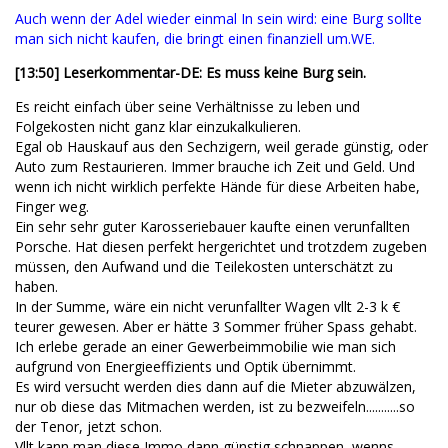
Auch wenn der Adel wieder einmal In sein wird: eine Burg sollte
man sich nicht kaufen, die bringt einen finanziell um.WE.
[13:50] Leserkommentar-DE: Es muss keine Burg sein.
Es reicht einfach über seine Verhältnisse zu leben und
Folgekosten nicht ganz klar einzukalkulieren.
Egal ob Hauskauf aus den Sechzigern, weil gerade günstig, oder
Auto zum Restaurieren. Immer brauche ich Zeit und Geld. Und
wenn ich nicht wirklich perfekte Hände für diese Arbeiten habe,
Finger weg.
Ein sehr sehr guter Karosseriebauer kaufte einen verunfallten
Porsche. Hat diesen perfekt hergerichtet und trotzdem zugeben
müssen, den Aufwand und die Teilekosten unterschätzt zu
haben.
In der Summe, wäre ein nicht verunfallter Wagen vllt 2-3 k €
teurer gewesen. Aber er hätte 3 Sommer früher Spass gehabt.
Ich erlebe gerade an einer Gewerbeimmobilie wie man sich
aufgrund von Energieeffizients und Optik übernimmt.
Es wird versucht werden dies dann auf die Mieter abzuwälzen,
nur ob diese das Mitmachen werden, ist zu bezweifeln...........so
der Tenor, jetzt schon.
Vllt kann man diese Immo dann günstig schnappen, wenns