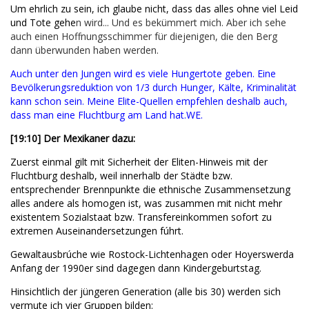
Um ehrlich zu sein, ich glaube nicht, dass das alles ohne viel Leid
und Tote gehe
n wird... Und es bekümmert mich. Aber ich sehe
auch einen Hoffnungsschimmer für diejenigen, die den Berg
dann überwunden haben werden.
Auch unter den Jungen wird es viele Hungertote geben. Eine
Bevölkerungsreduktion von 1/3 durch Hunger, Kälte, Kriminalität
kann schon sein. Meine Elite-Quellen empfehlen deshalb auch,
dass man eine Fluchtburg am Land hat.WE.
[19:10] Der Mexikaner dazu:
Zuerst einmal gilt mit Sicherheit der Eliten-Hinweis mit der
Fluchtburg deshalb, weil innerhalb der Städte bzw.
entsprechender Brennpunkte die ethnische Zusammensetzung
alles andere als homogen ist, was zusammen mit nicht mehr
existentem Sozialstaat bzw. Transfereinkommen sofort zu
extremen Auseinandersetzungen fúhrt.
Gewaltausbrúche wie Rostock-Lichtenhagen oder Hoyerswerda
Anfang der 1990er sind dagegen dann Kindergeburtstag.
Hinsichtlich der jüngeren Generation (alle bis 30) werden sich
vermute ich vier Gruppen bilden: