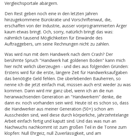
Vergleichsportale abärgern.
Den Rest geben noch eine in den letzten Jahren
hinzugekommene Bürokratie und Vorschriftenwut, die,
erschaffen von der Industrie, ausser vorprogrammierten Ärger
kaum etwas bringt. Och, sorry, natürlich bringt das was:
nähmlich tausend Möglichkeiten für Einwände des
Auftraggebers, um seine Rechnungen nicht zu zahlen.
Was wird nun mit dem Handwerk nach dem Crash? Der
berühmte Spruch "Handwerk hat goldenen Boden" kann mich
hier nicht wirlich überzeugen - und dies aus folgenden Gründen:
Erstens wird für die erste, längere Zeit für Handwerksaufgaben
das benötigte Geld fehlen. Die überlebenden Bauherren, so
nenne ich die jetzt einfach mal, müssen auch erst wieder zu was
kommen. Dann wird mir ganz übel, wenn ich an die nun
heranwachsenden Generation an "Handwerkern" denke, die
dann ev. noch vorhanden sein wird. Heute ist es schon so, dass
die Handwerker aus meiner Generation (50+) schon am
Ausscheiden sind, weil diese durch körperliche, jahrzehntelange
Arbeit einfach fertig und kaputt sind. Und das was nun an
Nachwuchs nachkommt ist zum großen Teil in die Tonne zum
klopfen: Null Ehrgeiz, null Zuverlässigkeit, und am