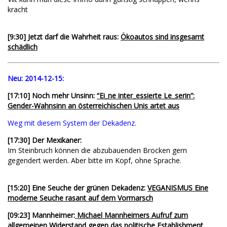
kracht
[9:30] Jetzt darf die Wahrheit raus:
Ökoautos sind insgesamt
schädlich
Neu:
2014-12-15:
[17:10] Noch mehr Unsinn:
“Ei_ne inter_essierte Le_serin”:
Gender-Wahnsinn an österreichischen Unis artet aus
Weg mit diesem System der Dekadenz.
[17:30] Der Mexikaner:
Im Steinbruch können die abzubauenden Brocken gern
gegendert werden. Aber bitte im Kopf, ohne Sprache.
[15:20] Eine Seuche der grünen Dekadenz:
VEGANISMUS Eine
moderne Seuche rasant auf dem Vormarsch
[09:23] Mannheimer:
Michael Mannheimers Aufruf zum
allgemeinen Widerstand gegen das politische Establishment