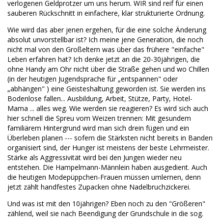
verlogenen Geldprotzer um uns herum. WIR sind reif für einen
sauberen Rückschnitt in einfachere, klar strukturierte Ordnung.
Wie wird das aber jenen ergehen, für die eine solche Änderung
absolut unvorstellbar ist? Ich meine jene Generation, die noch
nicht mal von den Großeltern was über das frühere "einfache"
Leben erfahren hat? Ich denke jetzt an die 20-30jährigen, die
ohne Handy am Ohr nicht über die Straße gehen und wo Chillen
(in der heutigen Jugendsprache für „entspannen" oder
„abhängen" ) eine Geisteshaltung geworden ist. Sie werden ins
Bodenlose fallen... Ausbildung, Arbeit, Stütze, Party, Hotel-
Mama ... alles weg. Wie werden sie reagieren? Es wird sich auch
hier schnell die Spreu vom Weizen trennen: Mit gesundem
familiärem Hintergrund wird man sich drein fügen und ein
Überleben planen --- sofern die Stärksten nicht bereits in Banden
organisiert sind, der Hunger ist meistens der beste Lehrmeister.
Stärke als Aggressivität wird bei den Jungen wieder neu
entstehen. Die Hampelmann-Männlein haben ausgedient. Auch
die heutigen Modepüppchen-Frauen müssen umlernen, denn
jetzt zählt handfestes Zupacken ohne Nadelbruchzickerei.
Und was ist mit den 10jährigen? Eben noch zu den "Größeren"
zählend, weil sie nach Beendigung der Grundschule in die sog.