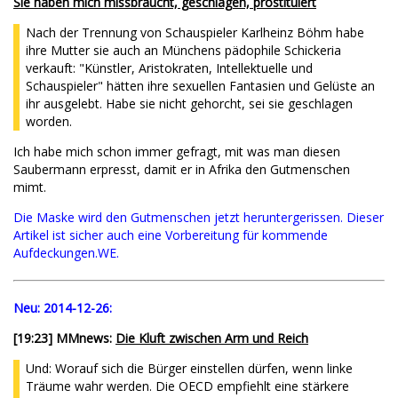
Sie haben mich missbraucht, geschlagen, prostituiert
Nach der Trennung von Schauspieler Karlheinz Böhm habe
ihre Mutter sie auch an Münchens pädophile Schickeria
verkauft: "Künstler, Aristokraten, Intellektuelle und
Schauspieler" hätten ihre sexuellen Fantasien und Gelüste an
ihr ausgelebt. Habe sie nicht gehorcht, sei sie geschlagen
worden.
Ich habe mich schon immer gefragt, mit was man diesen
Saubermann erpresst, damit er in Afrika den Gutmenschen
mimt.
Die Maske wird den Gutmenschen jetzt heruntergerissen. Dieser
Artikel ist sicher auch eine Vorbereitung für kommende
Aufdeckungen.WE.
Neu:
2014-12-26:
[
19:23
] MMnews:
Die Kluft zwischen Arm und Reich
Und: Worauf sich die Bürger einstellen dürfen, wenn linke
Träume wahr werden. Die OECD empfiehlt eine stärkere