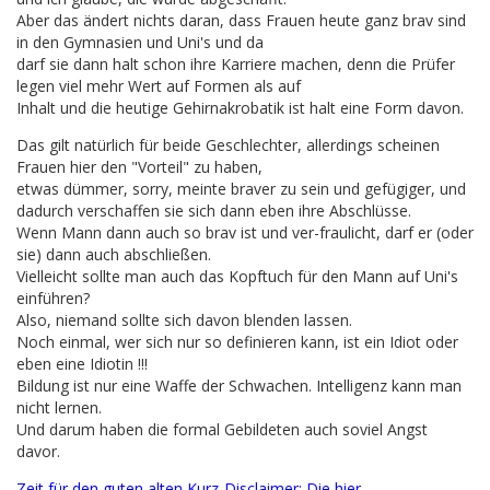
Aber das ändert nichts daran, dass Frauen heute ganz brav sind
in den Gymnasien und Uni's und da
darf sie dann halt schon ihre Karriere machen, denn die Prüfer
legen viel mehr Wert auf Formen als auf
Inhalt und die heutige Gehirnakrobatik ist halt eine Form davon.
Das gilt natürlich für beide Geschlechter, allerdings scheinen
Frauen hier den "Vorteil" zu haben,
etwas dümmer, sorry, meinte braver zu sein und gefügiger, und
dadurch verschaffen sie sich dann eben ihre Abschlüsse.
Wenn Mann dann auch so brav ist und ver-fraulicht, darf er (oder
sie) dann auch abschließen.
Vielleicht sollte man auch das Kopftuch für den Mann auf Uni's
einführen?
Also, niemand sollte sich davon blenden lassen.
Noch einmal, wer sich nur so definieren kann, ist ein Idiot oder
eben eine Idiotin !!!
Bildung ist nur eine Waffe der Schwachen. Intelligenz kann man
nicht lernen.
Und darum haben die formal Gebildeten auch soviel Angst
davor.
Zeit für den guten alten Kurz-Disclaimer: Die hier