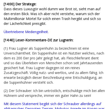
[14:00] Der Stratege:
Dass dieses Luxusgör wohl dumm wie Brot ist, sieht man auf
den ersten Blick. Was ich aber nicht verstehe, warum sich der
Multimillionär Mörtel für solch einen Trash hergibt und sich so
der Lächerlichkeit preisgibt.
Übertriebene Mediengeilheit.
[14:40] Leser-Kommentare-DE zur Lugnerin:
(1) Frau Lugner als Suppenhuhn zu bezeichnen ist eine
Unverschämtheit. Ein Suppenhuhn ist ein Nutztier welches, nach
dem es 200 Eier pro Jahr gelegt hat, als Fleischlieferant dient
und so das Überleben von Menschen schon seit Jahrtausenden
gesichert hat. Frau Lugner dagegen ist ein reines
Zusatzgeschäft. Völlig nutz- und wertlos, und zu allem fähig. Ich
erwarte bezüglich dieser Beschreibung eine Entschuldigung, an
die Suppenhühner versteht sich.
(2) Der Schrauber: Ich bin untröstlich, entschuldige mich bei allen
Hühnern und verspreche, immer ein guter Hahn zu sein!
Mit diesem Statement begibt sich der Schrauber allerdings auf
afrikanisches Despoten-Terrain. Mobutos Anrede im Kongo war