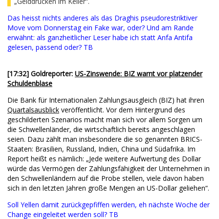
„Gelddrucken im Keller“.
Das heisst nichts anderes als das Draghis pseudorestriktiver
Move vom Donnerstag ein Fake war, oder? Und am Rande
erwähnt: als ganzheitlicher Leser habe ich statt Anfa Antifa
gelesen, passend oder? TB
[17:32] Goldreporter:
US-Zinswende: BIZ warnt vor platzender
Schuldenblase
Die Bank für Internationalen Zahlungsausgleich (BIZ) hat ihren
Quartalsausblick
veröffentlicht. Vor dem Hintergrund des
geschilderten Szenarios macht man sich vor allem Sorgen um
die Schwellenländer, die wirtschaftlich bereits angeschlagen
seien. Dazu zählt man insbesondere die so genannten BRICS-
Staaten: Brasilien, Russland, Indien, China und Südafrika. Im
Report heißt es nämlich: „Jede weitere Aufwertung des Dollar
würde das Vermögen der Zahlungsfähigkeit der Unternehmen in
den Schwellenländern auf die Probe stellen, viele davon haben
sich in den letzten Jahren große Mengen an US-Dollar geliehen“.
Soll Yellen damit zurückgepfiffen werden, eh nächste Woche der
Change eingeleitet werden soll? TB