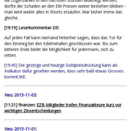
die Lügenzahlen in den nächsten Stunden widerlegt werden,
dürfte der Schaden an den EM Preisen weiter bestehen bleiben -
man wird weiter alles in Shorts ersäufen. War bisher imme das
gleiche.
[
19:19
] Leserkommentar-DE:
Auf jeden Fall kann niemand hinterher sagen, dass das Tor für
den Einstieg bei den Edelmetallen geschlossen war. Bis zum
bitteren Ende bleibt die Möglichkeit für jedermann, sich zu
retten.
[19:45] Die gestrige und heutige Goldpreisdrückung kann als
Indikator dafür gesehen werden, dass sehr bald etwas Grosses
kommt.WE.
Neu:
2015-11-03:
[11:21] finanzen:
EZB-Mitglieder trafen Finanzakteure kurz vor
wichtigen Zinsentscheidungen
Neu:
2015-11-01: