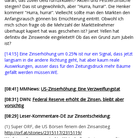
daran, das zuviel Geld rumzirkuliert? Aktien und Festverzinsliche
steigen? Das ist ungewöhnlich, aber "Hurra, hurra!". Die Henker
kommen! "Hurra, hurra!". Vielleicht sollte man den Märkten den
Anfangsrausch gönnen bis Ernüchterung eintritt. Obwohl ich
mich schon frage ob die Mehrzahl der Marktteilnehmer
überhaupt kapiert hat was geschehen ist? Janet Yellen hat
definitiv die Zinswende eingeleitet!!! Ob das ein Grund zum Jubeln
ist?
[14:15] Eine Zinserhöhung um 0.25% ist nur ein Signal, dass jetzt
langsam in die andere Richtung geht, hat aber kaum reale
Auswirkungen, ausser dass für den Zeitungsdruck mehr Bäume
gefällt werden müssen.WE.
[08:41] MMNews:
US-Zinserhöhung: Eine Verzweiflungstat
[08:31] DWN:
Federal Reserve erhöht die Zinsen, bleibt aber
vorsichtig
[08:29] Leser-Kommentare-DE zur Zinsentscheidung:
(1) Super ORF, die US Börsen feriern den Zinsanstieg
http://orf.at/stories/2315117/2315119/