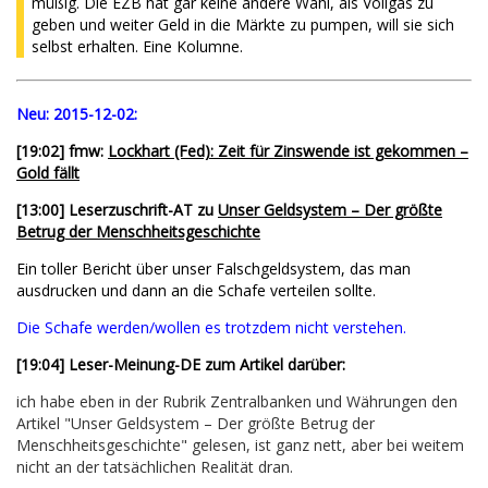
müßig. Die EZB hat gar keine andere Wahl, als Vollgas zu
geben und weiter Geld in die Märkte zu pumpen, will sie sich
selbst erhalten. Eine Kolumne.
Neu:
2015-12-02:
[19:02] fmw:
Lockhart (Fed): Zeit für Zinswende ist gekommen –
Gold fällt
[13:00] Leserzuschrift-AT zu
Unser Geldsystem – Der größte
Betrug der Menschheitsgeschichte
Ein toller Bericht über unser Falschgeldsystem, das man
ausdrucken und dann an die Schafe verteilen sollte.
Die Schafe werden/wollen es trotzdem nicht verstehen.
[19:04] Leser-Meinung-DE zum Artikel darüber:
ich habe eben in der Rubrik Zentralbanken und Währungen den
Artikel "Unser Geldsystem – Der größte Betrug der
Menschheitsgeschichte" gelesen, ist ganz nett, aber bei weitem
nicht an der tatsächlichen Realität dran.