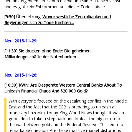
den ansteigenden Druck durch Gold und Silber auf sich selbst
und es gibt kein Entkommen aus dieser Todesspirale.
[9:50] Übersetzung:
Wovor westliche Zentralbanken und
Regierungen sich zu Tode fürchten…
Neu:
2015-11-29:
[11:30] Sie drucken ohne Ende:
Die geheimen
Milliardengeschäfte der Notenbanken
Neu:
2015-11-26:
[10:30] KWN:
Are Desperate Western Central Banks About To
Unleash Financial Chaos And $20,000 Gold?
With everyone focused on the escalating conflict in the Middle
East and the fact that the ECB is preparing to unleash a
monetary bazooka, today King World News thought it was a
good idea to take a step back and look at the big picture of
the war between gold and the Federal Reserve. This led to a
remarkable question: Are these massive market distortions