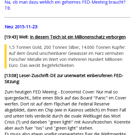
Na, ob man dazu wirklich ein geheimes FED-Meeting braucht?
TB
Neu:
2015-11-23:
[
19:43
] Welt:
In diesem Teich ist ein Millionenschatz verborgen
1,5 Tonnen Gold, 200 Tonnen Silber, 14.000 Tonnen Kupfer:
Auf dem Grund unscheinbarer Gewässer im Harz vermuten
Forscher Metalle im Wert von mehreren Hundert Millionen
Euro. Das weckt Begehrlichkeiten.
[13:08] Leser-Zuschrift-DE zur unerwartet einberufenen FED-
Sitzung:
Zum heutigen FED Meeing - Economist Cover: Nur mal so
quergedacht,, bitte einen Blick auf das Board "Panic" im Cover
werfen. Dort ist auf dem Flipchart die Federal Reserve
abgebildet, dann ein Chip (wie in Kasinos ueblich) im freien Fall
und unten teils verdeckt durch die ovale Weltkugel das Wort
Crisis (?) und daneben "green light!" mit Ausrufezeichen. Koennte
aber auch fuer "Isis" und "green light" stehen.
Es muss also etwas voellig unerwartetes fuer die Weltmaerkte