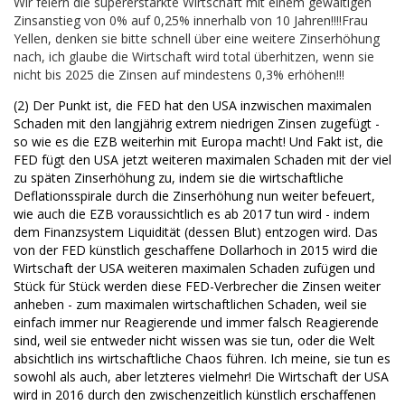
Wir feiern die supererstarkte Wirtschaft mit einem gewaltigen
Zinsanstieg von 0% auf 0,25% innerhalb von 10 Jahren!!!!Frau
Yellen, denken sie bitte schnell über eine weitere Zinserhöhung
nach, ich glaube die Wirtschaft wird total überhitzen, wenn sie
nicht bis 2025 die Zinsen auf mindestens 0,3% erhöhen!!!
(2) Der Punkt ist, die FED hat den USA inzwischen maximalen
Schaden mit den langjährig extrem niedrigen Zinsen zugefügt -
so wie es die EZB weiterhin mit Europa macht! Und Fakt ist, die
FED fügt den USA jetzt weiteren maximalen Schaden mit der viel
zu späten Zinserhöhung zu, indem sie die wirtschaftliche
Deflationsspirale durch die Zinserhöhung nun weiter befeuert,
wie auch die EZB voraussichtlich es ab 2017 tun wird - indem
dem Finanzsystem Liquidität (dessen Blut) entzogen wird. Das
von der FED künstlich geschaffene Dollarhoch in 2015 wird die
Wirtschaft der USA weiteren maximalen Schaden zufügen und
Stück für Stück werden diese FED-Verbrecher die Zinsen weiter
anheben - zum maximalen wirtschaftlichen Schaden, weil sie
einfach immer nur Reagierende und immer falsch Reagierende
sind, weil sie entweder nicht wissen was sie tun, oder die Welt
absichtlich ins wirtschaftliche Chaos führen. Ich meine, sie tun es
sowohl als auch, aber letzteres vielmehr! Die Wirtschaft der USA
wird in 2016 durch den zwischenzeitlich künstlich erschaffenen