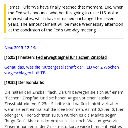
James Turk: "We have finally reached that moment, Eric, when
the Fed will announce whether it is going to raise U.S. dollar
interest rates, which have remained unchanged for seven
years. The announcement will be made Wednesday afternoon
at the conclusion of the Fed's two-day meeting...
Neu:
2015-12-14:
[15:03] finanzen:
Fed erwägt Signal für flachen Zinspfad
Genau das, was die Muttergesellschaft der FED vor 2 Wochen
vorgeschlagen hat! TB
[
19:32
] Der Bondaffe:
Die halten den Zinsball flach. Darum bewegen sie sich auf einem
"flachen" Zinspfad. Und sie haben Angst vor einer "steilen"
Zinsstrukturkurve. 0,25er Schritte sind natürlich nicht viel, aber
wenn sie erst einmal auf die Idee kommen, es mit 0,20er, 0,15er
oder gar 0,10er Schritten zu tun würden es die Märkte sogar
"begrüßen". Aber das kommt vielleicht noch. Was umgesetzte
Zinserhöhungen in der Zinsstrukturkurve wirklich angeht, gibt es