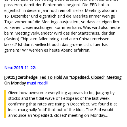
passieren, damit der Panikmodus beginnt. Die FED hat ja
eigentlich in diesem Jahr noch ein offizielles Meeting, also am
16. Dezember und eigentlich sind die Maerkte immer wenige
Tage vorher auf die Meetings ausjustiert, so dass es eigentlich
zu keinen Ueberaschungen kommen kann. Was wird also heute
beim Meeting verkuendet? Wird das der Startschuss, der den
(Kasino) Chip zum fallen bringt und auch China umreissen
laesst? Ist damit vielleicht auch das gruene Licht fuer Isis
gemeint? Wir werden es heute Abend erfahren.
Neu:
2015-11-22:
[09:25] zerohedge:
Fed To Hold An "Expedited, Closed" Meeting
On Monday
must read!!!
Given how awesome everything appears to be, judging by
stocks and the tidal wave of FedSpeak of the last week
confirming that rates are rising in December, we found it at
least marginally 'odd' that out of the blue, The Fed would
announce an 'expedited, closed' meeting on Monday...