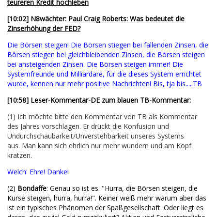
teureren Kredit hochleben
[10:02] N8wächter:
Paul Craig Roberts: Was bedeutet die
Zinserhöhung der FED?
Die Börsen steigen! Die Börsen stiegen bei fallenden Zinsen, die
Börsen stiegen bei gleichbleibenden Zinsen, die Börsen steigen
bei ansteigenden Zinsen. Die Börsen steigen immer! Die
Systemfreunde und Milliardäre, für die dieses System errichtet
wurde, kennen nur mehr positive Nachrichten! Bis, tja bis.....TB
[10:58] Leser-Kommentar-DE zum blauen TB-Kommentar:
(1) Ich möchte bitte den Kommentar von TB als Kommentar
des Jahres vorschlagen. Er drückt die Konfusion und
Undurchschaubarkeit/Unverstehbarkeit unseres Systems
aus. Man kann sich ehrlich nur mehr wundern und am Kopf
kratzen.
Welch' Ehre! Danke!
(2)
Bondaffe
: Genau so ist es. "Hurra, die Börsen steigen, die
Kurse steigen, hurra, hurra!". Keiner weiß mehr warum aber das
ist ein typisches Phänomen der Spaßgesellschaft. Oder liegt es