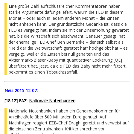
Eine große Zahl aufschlussreicher Kommentatoren haben
starke Argumente dafür geliefert, warum die FED in diesem
Monat – oder auch in jedem anderen Monat – die Zinsen
nicht anheben kann. Der grundsätzliche Gedanke ist, dass die
FED es vergeigt hat, indem sie mit der Zinserhöhung gewartet
hat, bis die Wirtschaft sich abschwächt. Genauer gesagt, hat
der ehemalige FED-Chef Ben Bernanke – der sich selbst als
“Held der die Weltwirtschaft gerettet hat“ hochgelobt hat – es
vergeigt, weil er die Zinsen bei null gehalten und das
Aktienmarkt-Blasen-Baby mit quantitativer Lockerung [QE]
überfüttert hat. Jetzt, da die FED das Baby nicht mehr füttert,
bekommt es einen Tobsuchtsanfall.
Neu:
2015-12-07:
[18:12] FAZ:
Nationale Notenbanken
Nationale Notenbanken haben ein Geheimabkommen für
Anleihekäufe über 500 Milliarden Euro genutzt. Auf
Nachfragen reagiert EZB-Chef Draghi gereizt und verweist auf
die einzelnen Zentralbanken. Kritiker sprechen von