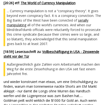
[
20:26
] etf:
The World of Currency Manipulation
... Currency manipulation is not a “conspiracy theory”. It goes
beyond even conspiracy fact. It is a conspiracy conviction. The
Big Banks of the West have been convicted of
serially
manipulating
all of the world’s currencies. And when our
blind/deaf/dumb officials were reluctantly forced to prosecute
this crime syndicate (because their crimes were so large, and
so blatant), they acknowledged that this serial manipulation
goes back to at least 2007.
[
18:59] Leserzuschrift zu
:
Vollbeschäftigung in USA - Zinswende
steht vor der Tür
Außergewöhnlich gute Zahlen vom Arbeitsmarkt machen den
Weg für die erste Zinserhöhung in den USA seit fast einem
Jahrzehnt frei.
und wieder konstruiert man etwas, um eine Entschuldigung zu
finden, warum man tonnenweise nackte Shorts am EM Markt
abkippt - nur damit die Longs ohne Murren das Handtuch
werfen und die Lügenpresse was zum Bashen hat.....
Goldman peilt wohl wirklich die $1000 für Gold an. Auch wenn